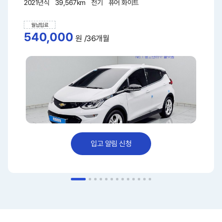
2021년식
39,567km
전기
퓨어 화이트
월납입료
540,000
원
/36개월
입고 알림 신청