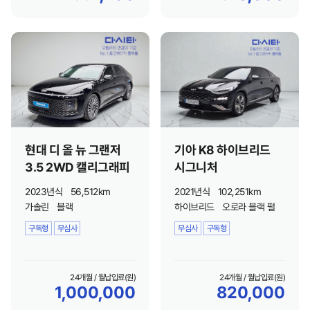
현대 디 올 뉴 그랜저
기아 K8 하이브리드
3.5 2WD 캘리그래피
시그니처
2023년식
56,512km
2021년식
102,251km
가솔린
블랙
하이브리드
오로라 블랙 펄
구독형
무심사
무심사
구독형
24개월 / 월납입료(원)
24개월 / 월납입료(원)
1,000,000
820,000