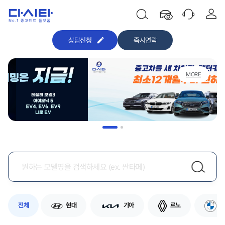
상담신청
즉시연락
MORE
전체
현대
기아
르노
B