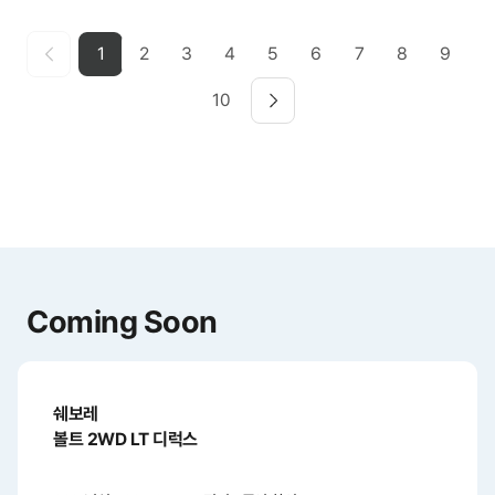
1
2
3
4
5
6
7
8
9
10
Coming Soon
쉐보레
볼트 2WD LT 디럭스