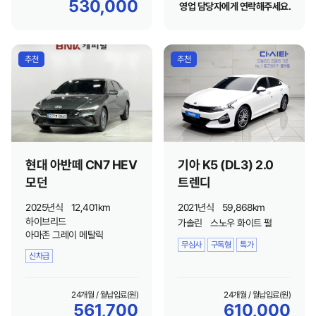
530,000
영업 담당자에게 연락해주세요.
추천
추천
현대 아반떼 CN7 HEV
기아 K5 (DL3) 2.0
모던
트렌디
2025년식
12,401km
2021년식
59,868km
하이브리드
가솔린
스노우 화이트 펄
아마존 그레이 메탈릭
무심사
구독형
특가
신차급
24개월 / 월납입료(원)
24개월 / 월납입료(원)
561,700
610,000