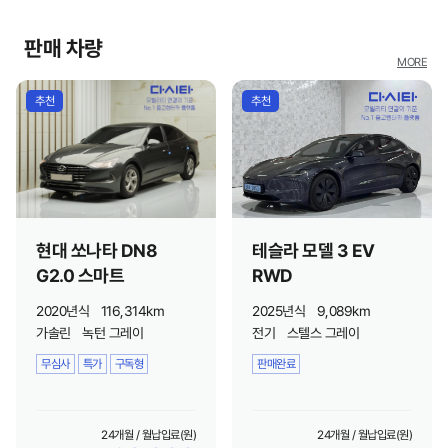
판매 차량
MORE
추천
추천
현대 쏘나타 DN8
테슬라 모델 3 EV
G2.0 스마트
RWD
2020년식
116,314km
2025년식
9,089km
가솔린
녹턴 그레이
전기
스텔스 그레이
무심사
특가
구독형
판매완료
24개월 / 월납입료(원)
24개월 / 월납입료(원)