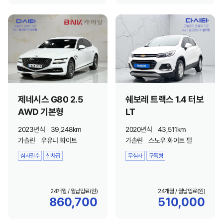
제네시스 G80 2.5
쉐보레 트랙스 1.4 터보
AWD 기본형
LT
2023년식
39,248km
2020년식
43,511km
가솔린
우유니 화이트
가솔린
스노우 화이트 펄
심사필수
신차급
무심사
구독형
24개월 / 월납입료(원)
24개월 / 월납입료(원)
860,700
510,000