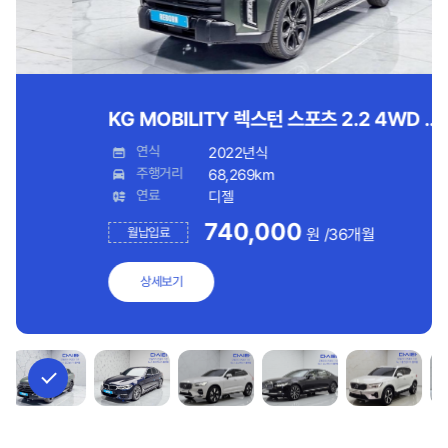
KG MOBILITY 렉스턴 스포츠 2.2 4WD 익스페디션
연식
2022년식
주행거리
68,269km
연료
디젤
740,000
월납입료
원
/36개월
상세보기