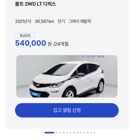
볼트 2WD LT 디럭스
2021년식
39,567km
전기
그레이 메탈릭
월납입료
540,000
원
/24개월
입고 알림 신청