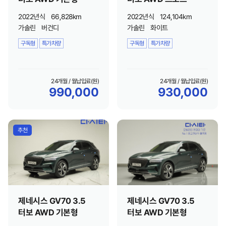
2022년식
66,828km
2022년식
124,104km
가솔린
버건디
가솔린
화이트
구독형
특가차량
구독형
특가차량
24개월 / 월납입료(원)
24개월 / 월납입료(원)
990,000
930,000
추천
제네시스 GV70 3.5
제네시스 GV70 3.5
터보 AWD 기본형
터보 AWD 기본형