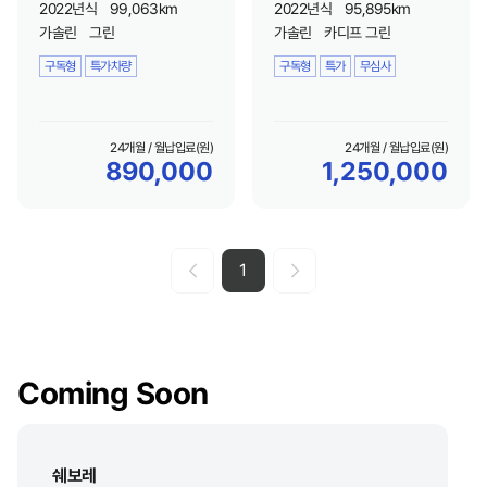
2022년식
99,063km
2022년식
95,895km
가솔린
그린
가솔린
카디프 그린
구독형
특가차량
구독형
특가
무심사
24개월 / 월납입료(원)
24개월 / 월납입료(원)
890,000
1,250,000
1
Coming Soon
쉐보레